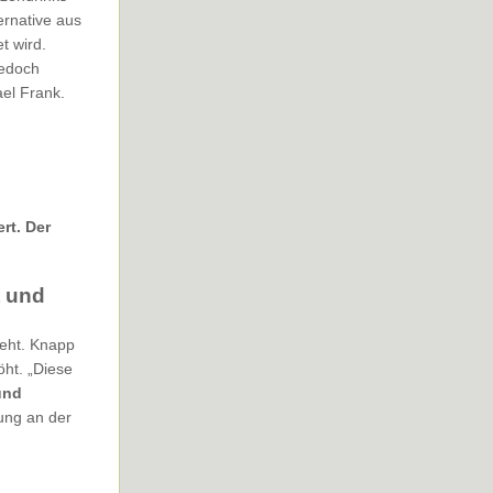
ernative aus
t wird.
jedoch
el Frank.
rt. Der
t und
geht. Knapp
ht. „Diese
und
ung an der