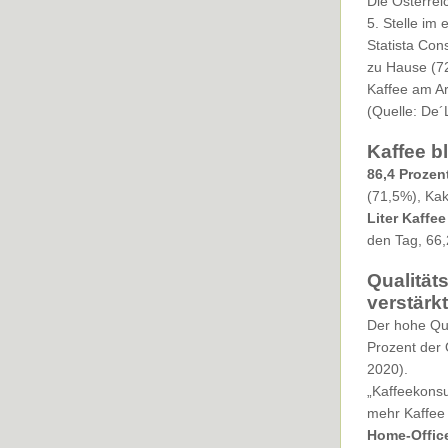
Die Österrei
5. Stelle im
Statista Con
zu Hause (72
Kaffee am Ar
(Quelle: De´
Kaffee b
86,4 Prozen
(71,5%), Kak
Liter Kaffee
den Tag, 66,
Qualität
verstärk
Der hohe Qua
Prozent der 
2020).
„Kaffeekonsu
mehr Kaffee 
Home-Offic