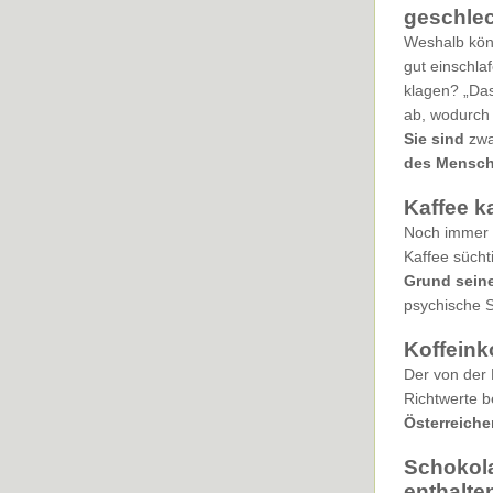
geschlec
Weshalb kön
gut einschla
klagen? „Das
ab, wodurch 
Sie sind
zwa
des Mensch
Kaffee k
Noch immer h
Kaffee sücht
Grund seine
psychische S
Koffeink
Der von der 
Richtwerte 
Österreiche
Schokola
enthalte