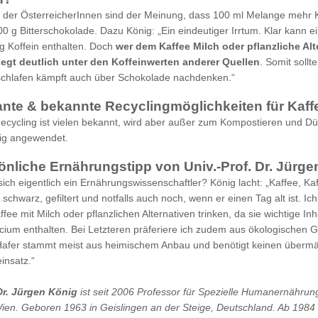
 der ÖsterreicherInnen sind der Meinung, dass 100 ml Melange mehr K
100 g Bitterschokolade. Dazu König: „Ein eindeutiger Irrtum. Klar kann 
g Koffein enthalten. Doch
wer dem Kaffee Milch oder pflanzliche Alt
liegt deutlich unter den Koffeinwerten anderer Quellen
. Somit sollte
schlafen kämpft auch über Schokolade nachdenken.“
ante & bekannte Recyclingmöglichkeiten für Kaff
ecycling ist vielen bekannt, wird aber außer zum Kompostieren und D
ig angewendet.
önliche Ernährungstipp von Univ.-Prof. Dr. Jürge
sich eigentlich ein Ernährungswissenschaftler? König lacht: „Kaffee, Kaf
n schwarz, gefiltert und notfalls auch noch, wenn er einen Tag alt ist. Ich
ffee mit Milch oder pflanzlichen Alternativen trinken, da sie wichtige Inha
cium enthalten. Bei Letzteren präferiere ich zudem aus ökologischen 
 Hafer stammt meist aus heimischem Anbau und benötigt keinen überm
insatz.“
 Dr. Jürgen König
ist seit 2006 Professor für Spezielle Humanernährun
Wien. Geboren 1963 in Geislingen an der Steige, Deutschland. Ab 1984