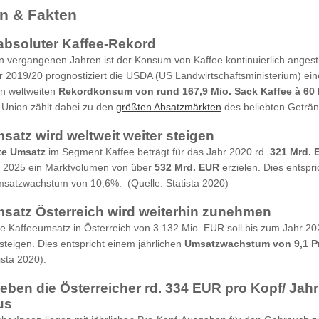
en & Fakten
absoluter Kaffee-Rekord
en vergangenen Jahren ist der Konsum von Kaffee kontinuierlich angest
r 2019/20 prognostiziert die USDA (US Landwirtschaftsministerium) ein
 weltweiten
Rekordkonsum von rund 167,9 Mio. Sack Kaffee à 60 
Union zählt dabei zu den
größten Absatzmärkten
des beliebten Geträn
satz wird weltweit weiter steigen
te Umsatz
im Segment Kaffee beträgt für das Jahr 2020 rd.
321 Mrd. 
r 2025 ein Marktvolumen von über
532 Mrd. EUR
erzielen. Dies entspr
msatzwachstum von 10,6%. (Quelle: Statista 2020)
satz Österreich wird weiterhin zunehmen
ge Kaffeeumsatz in Österreich von 3.132 Mio. EUR soll bis zum Jahr 20
teigen. Dies entspricht einem jährlichen
Umsatzwachstum von 9,1 P
ista 2020).
geben die Österreicher rd. 334 EUR pro Kopf/ Jahr
us