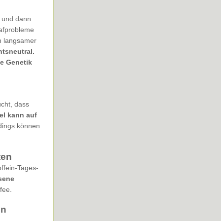
 und dann
lafprobleme
n langsamer
tsneutral.
e Genetik
cht, dass
el kann auf
rdings können
ten
ffein-Tages-
sene
fee.
in