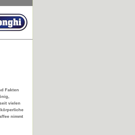
nd Fakten
önig,
eit vielen
körperliche
affee nimmt