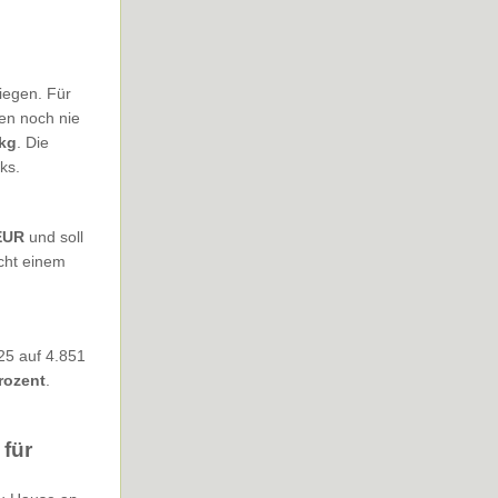
iegen. Für
en noch nie
kg
. Die
ks.
EUR
und soll
icht einem
25 auf 4.851
rozent
.
 für