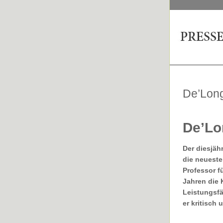
De’Long
De
’
Lo
Der diesjäh
die neueste
Professor f
Jahren die 
Leistungsfä
er kritisch 