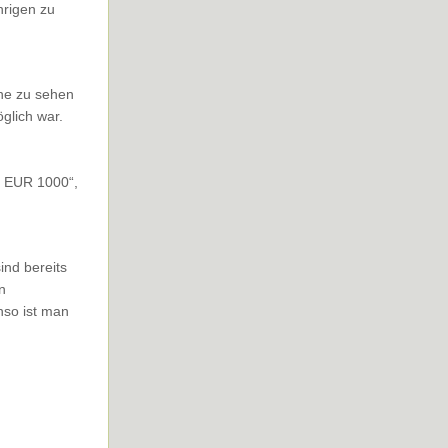
hrigen zu
ne zu sehen
glich war.
n EUR 1000“,
ind bereits
n
nso ist man