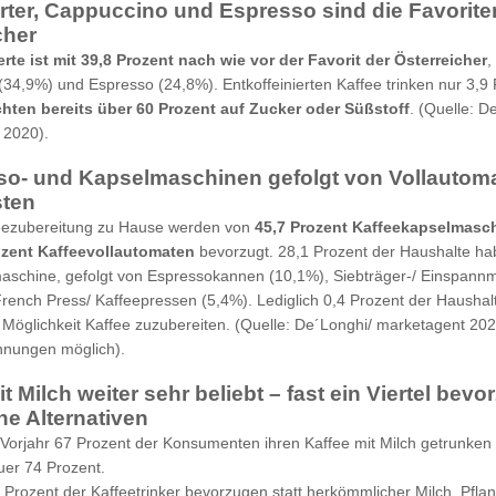
rter, Cappuccino und Espresso sind die Favorite
cher
rte ist mit 39,8 Prozent nach wie vor der Favorit der Österreicher
,
34,9%) und Espresso (24,8%). Entkoffeinierten Kaffee trinken nur 3,9 
chten bereits über 60 Prozent auf Zucker oder Süßstoff
. (Quelle: D
 2020).
o- und Kapselmaschinen gefolgt von Vollautom
sten
feezubereitung zu Hause werden von
45,7 Prozent Kaffeekapselmasc
ozent Kaffeevollautomaten
bevorzugt. 28,1 Prozent der Haushalte ha
maschine, gefolgt von Espressokannen (10,1%), Siebträger-/ Einspann
rench Press/ Kaffeepressen (5,4%). Lediglich 0,4 Prozent der Haushal
Möglichkeit Kaffee zuzubereiten. (Quelle: De´Longhi/ marketagent 202
nungen möglich).
t Milch weiter sehr beliebt – fast ein Viertel bevo
he Alternativen
orjahr 67 Prozent der Konsumenten ihren Kaffee mit Milch getrunken
er 74 Prozent.
5 Prozent der Kaffeetrinker bevorzugen statt herkömmlicher Milch, Pfla