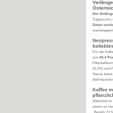
Verlänge
Österrei
Der Verlänge
Cappuccino (
Dabei verzi
marketagent
Nespress
beliebte
Für die Kaf
von
45,4 Pr
Filterkaffee
(6,2%) und F
Hause keine 
Mehrfachnen
Kaffee mi
pflanzlic
Während im V
waren es heu
„Bereits 23,