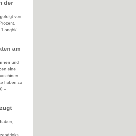
n der
 gefolgt von
Prozent.
e´Longhi/
aten am
hinen
und
ben eine
maschinen
te haben zu
0 –
rzugt
 haben,
nzendrinks