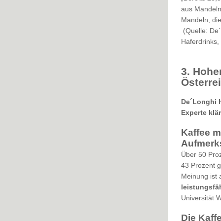
aus Mandeln,
Mandeln, die
(Quelle: De´
Haferdrinks,
3. Hohe
Österre
De´Longhi h
Experte klär
Kaffee m
Aufmerk
Über 50 Proz
43 Prozent g
Meinung ist a
leistungsfä
Universität 
Die Kaff