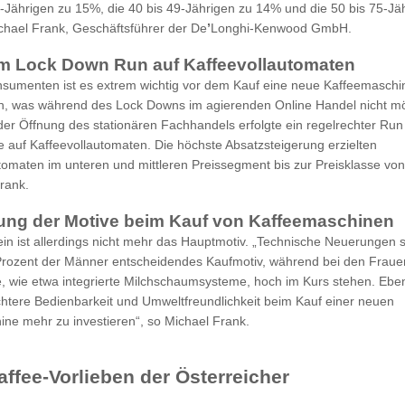
9-Jährigen zu 15%, die 40 bis 49-Jährigen zu 14% und die 50 bis 75-Jä
chael Frank, Geschäftsführer der De
’
Longhi-Kenwood GmbH.
m Lock Down Run auf Kaffeevollautomaten
sumenten ist es extrem wichtig vor dem Kauf eine neue Kaffeemaschi
n, was während des Lock Downs im agierenden Online Handel nicht mö
der Öffnung des stationären Fachhandels erfolgte ein regelrechter Run
 auf Kaffeevollautomaten. Die höchste Absatzsteigerung erzielten
tomaten im unteren und mittleren Preissegment bis zur Preisklasse vo
rank.
ung der Motive beim Kauf von Kaffeemaschinen
lein ist allerdings nicht mehr das Hauptmotiv. „Technische Neuerungen s
Prozent der Männer entscheidendes Kaufmotiv, während bei den Fraue
 wie etwa integrierte Milchschaumsysteme, hoch im Kurs stehen. Ebe
eichtere Bedienbarkeit und Umweltfreundlichkeit beim Kauf einer neuen
ne mehr zu investieren“, so Michael Frank.
affee-Vorlieben der Österreicher