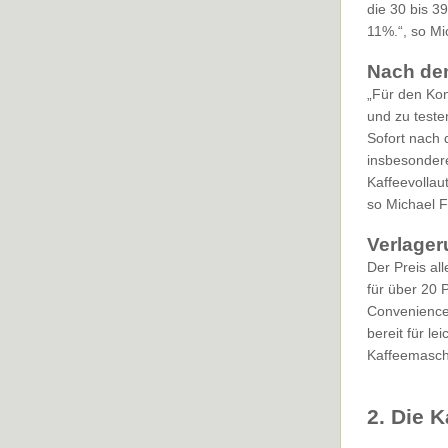
die 30 bis 3
11%.“, so Mi
Nach de
„Für den Kon
und zu teste
Sofort nach 
insbesondere
Kaffeevollau
so Michael F
Verlager
Der Preis al
für über 20 
Convenience,
bereit für l
Kaffeemaschi
2. Die K