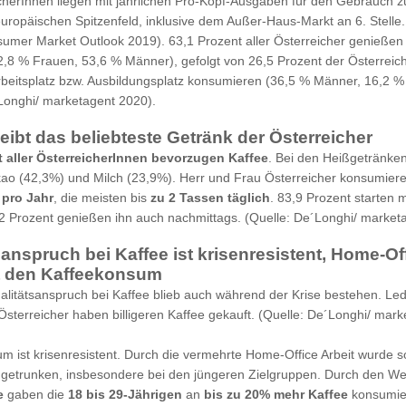
cherInnen liegen mit jährlichen Pro-Kopf-Ausgaben für den Gebrauch 
 europäischen Spitzenfeld, inklusive dem Außer-Haus-Markt an 6. Stelle.
sumer Market Outlook 2019). 63,1 Prozent aller Österreicher genießen 
,8 % Frauen, 53,6 % Männer), gefolgt von 26,5 Prozent der Österreiche
beitsplatz bzw. Ausbildungsplatz konsumieren (36,5 % Männer, 16,2 %
Longhi/ marketagent 2020).
leibt das beliebteste Getränk der Österreicher
t aller ÖsterreicherInnen bevorzugen Kaffee
. Bei den Heißgetränken
ao (42,3%) und Milch (23,9%). Herr und Frau Österreicher konsumier
 pro Jahr
, die meisten bis
zu 2 Tassen täglich
. 83,9 Prozent starten m
2 Prozent genießen ihn auch nachmittags. (Quelle: De´Longhi/ market
sanspruch bei Kaffee ist krisenresistent, Home-Of
t den Kaffeekonsum
litätsanspruch bei Kaffee blieb auch während der Krise bestehen. Ledi
Österreicher haben billigeren Kaffee gekauft. (Quelle: De´Longhi/ mark
m ist krisenresistent. Durch die vermehrte Home-Office Arbeit wurde 
getrunken, insbesondere bei den jüngeren Zielgruppen. Durch den We
e
gaben die
18 bis 29-Jährigen
an
bis zu 20% mehr Kaffee
konsumier