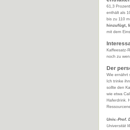
61,3 Prozent
enthält als 
bis zu 110 m
hinzufügt, 
mit dem Ein
Interess
Kaffeesatz-R
noch zu wen
Der pers
Wie ernährt 
Ich trinke ih
sollte den Ka
wie etwa Cal
Haferdrink.
Ressourcene
Univ.-Prof.
Universität 