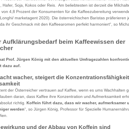
 Hafer, Soja, Kokos oder Reis. Am beliebtesten ist derzeit die Milchalt
 von 4,8 Prozent der Konsumenten für die Kaffeezubereitung verwende
Longhi/ marketagent 2020). Die österreichischen Baristas präferieren 
 da ihr Geschmack mit den Kaffeearomen perfekt harmoniert“, so Micha
r Aufklärungsbedarf beim Kaffeewissen der
icher
at Prof. Jürgen König mit den aktuellen Umfragezahlen konfrontie
t dazu auf.
acht wacher, steigert die Konzentrationsfähigkei
samkeit
ent der Österreicher vertrauen auf Kaffee, wenn es ums Wachhalten 
lauben daran, dass Kaffee ihre Konzentration und Aufmerksamkeit erhö
bsolut richtig.
Koffein führt dazu, dass wir wacher, aufmerksamer 
higer werden
“, so Jürgen König, Professor für Spezielle Humanernähr
Wien.
eewirkung und der Abbau von Koffein sind