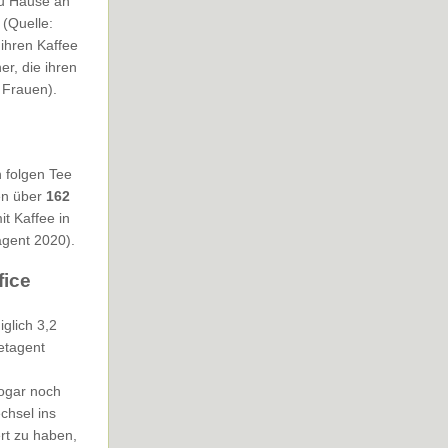
zu Hause an
 (Quelle:
ihren Kaffee
r, die ihren
 Frauen).
 folgen Tee
en über
162
it Kaffee in
agent 2020).
fice
glich 3,2
etagent
sogar noch
chsel ins
t zu haben,