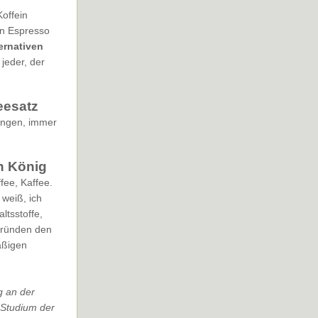
offein
ein Espresso
ernativen
 jeder, der
eesatz
üngen, immer
n König
fee, Kaffee.
 weiß, ich
ltsstoffe,
Gründen den
äßigen
g an der
 Studium der