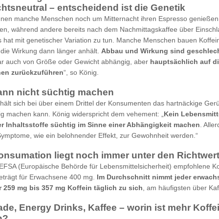
htsneutral – entscheidend ist die Genetik
nen manche Menschen noch um Mitternacht ihren Espresso genießen
fen, während andere bereits nach dem Nachmittagskaffee über Einsch
 hat mit genetischer Variation zu tun. Manche Menschen bauen Koffei
die Wirkung dann länger anhält.
Abbau und Wirkung sind geschlech
r auch von Größe oder Gewicht abhängig, aber
hauptsächlich auf di
en zurückzuführen
“, so König.
ann nicht süchtig machen
ält sich bei über einem Drittel der Konsumenten das hartnäckige Gerü
ig machen kann. König widerspricht dem vehement: „
Kein Lebensmitt
r Inhaltsstoffe süchtig im Sinne einer Abhängigkeit machen
. Alle
ymptome, wie ein belohnender Effekt, zur Gewohnheit werden.“
onsumation liegt noch immer unter den Richtwer
EFSA (Europäische Behörde für Lebensmittelsicherheit) empfohlene Ko
beträgt für Erwachsene 400 mg.
Im Durchschnitt nimmt jeder erwach
r 259 mg bis 357 mg Koffein täglich zu sich
, am häufigsten über Kaf
de, Energy Drinks, Kaffee – worin ist mehr Koffe
n?