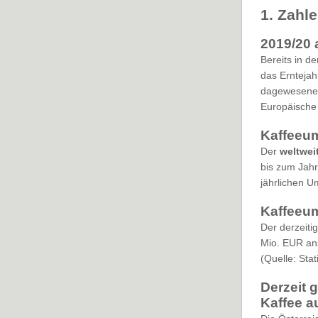
1. Zahl
2019/20 
Bereits in d
das Erntejah
dagewesenen
Europäische 
Kaffeeum
Der
weltwei
bis zum Jah
jährlichen U
Kaffeeum
Der derzeiti
Mio. EUR ans
(Quelle: Stat
Derzeit 
Kaffee a